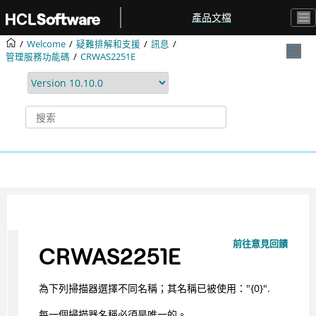
跳转到主要内容
產品文檔
Welcome
疑難排解和支援
訊息
管理服務功能碼
CRWAS2251E
前往意見回饋
CRWAS2251E
為下列掃描器選擇不同名稱；其名稱已被使用："{0}".
每一個掃描器名稱必須是唯一的。