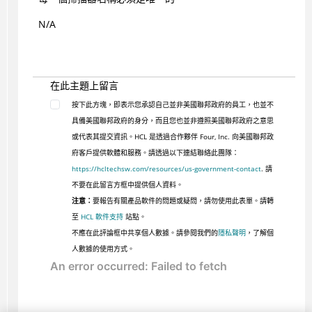
N/A
在此主題上留言
按下此方塊，即表示您承認自己並非美國聯邦政府的員工，也並不
具備美國聯邦政府的身分，而且您也並非遵照美國聯邦政府之意思
或代表其提交資訊。HCL 是透過合作夥伴 Four, Inc. 向美國聯邦政
府客戶提供軟體和服務。請透過以下連結聯絡此團隊：
https://hcltechsw.com/resources/us-government-contact
. 請
不要在此留言方框中提供個人資料。
注意：
要報告有關產品軟件的問題或疑問，請勿使用此表單。請轉
至
HCL 軟件支持
站點。
不應在此評論框中共享個人數據。請參閱我們的
隱私聲明
，了解個
人數據的使用方式。