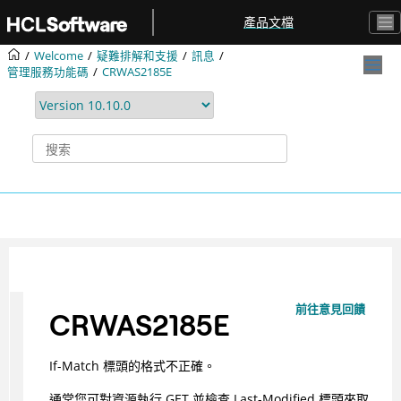
跳转到主要内容
產品文檔
Welcome
疑難排解和支援
訊息
管理服務功能碼
CRWAS2185E
前往意見回饋
CRWAS2185E
If-Match 標頭的格式不正確。
通常您可對資源執行 GET 並檢查 Last-Modified 標頭來取