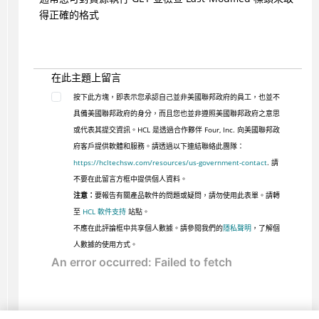
得正確的格式
在此主題上留言
按下此方塊，即表示您承認自己並非美國聯邦政府的員工，也並不
具備美國聯邦政府的身分，而且您也並非遵照美國聯邦政府之意思
或代表其提交資訊。HCL 是透過合作夥伴 Four, Inc. 向美國聯邦政
府客戶提供軟體和服務。請透過以下連結聯絡此團隊：
https://hcltechsw.com/resources/us-government-contact
. 請
不要在此留言方框中提供個人資料。
注意：
要報告有關產品軟件的問題或疑問，請勿使用此表單。請轉
至
HCL 軟件支持
站點。
不應在此評論框中共享個人數據。請參閱我們的
隱私聲明
，了解個
人數據的使用方式。