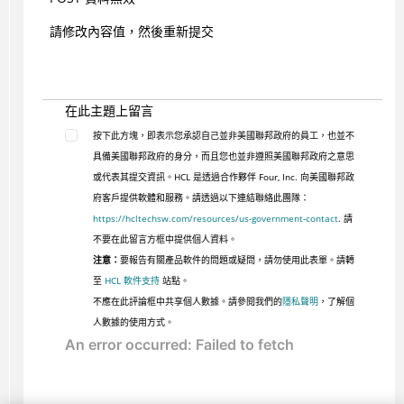
請修改內容值，然後重新提交
在此主題上留言
按下此方塊，即表示您承認自己並非美國聯邦政府的員工，也並不
具備美國聯邦政府的身分，而且您也並非遵照美國聯邦政府之意思
或代表其提交資訊。HCL 是透過合作夥伴 Four, Inc. 向美國聯邦政
府客戶提供軟體和服務。請透過以下連結聯絡此團隊：
https://hcltechsw.com/resources/us-government-contact
. 請
不要在此留言方框中提供個人資料。
注意：
要報告有關產品軟件的問題或疑問，請勿使用此表單。請轉
至
HCL 軟件支持
站點。
不應在此評論框中共享個人數據。請參閱我們的
隱私聲明
，了解個
人數據的使用方式。