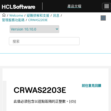
跳转到主要内容
產品文檔
Welcome
疑難排解和支援
訊息
管理服務功能碼
CRWAS2203E
前往意見回饋
CRWAS2203E
此值必須包含以逗點區隔的正整數。[{0}]