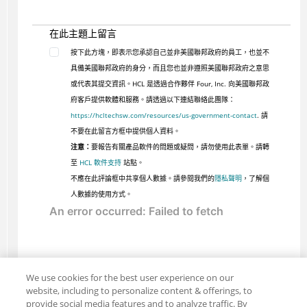
在此主題上留言
按下此方塊，即表示您承認自己並非美國聯邦政府的員工，也並不
具備美國聯邦政府的身分，而且您也並非遵照美國聯邦政府之意思
或代表其提交資訊。HCL 是透過合作夥伴 Four, Inc. 向美國聯邦政
府客戶提供軟體和服務。請透過以下連結聯絡此團隊：
https://hcltechsw.com/resources/us-government-contact
. 請
不要在此留言方框中提供個人資料。
注意：
要報告有關產品軟件的問題或疑問，請勿使用此表單。請轉
至
HCL 軟件支持
站點。
不應在此評論框中共享個人數據。請參閱我們的
隱私聲明
，了解個
人數據的使用方式。
We use cookies for the best user experience on our
website, including to personalize content & offerings, to
provide social media features and to analyze traffic. By