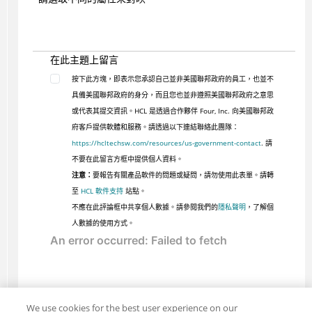
在此主題上留言
按下此方塊，即表示您承認自己並非美國聯邦政府的員工，也並不
具備美國聯邦政府的身分，而且您也並非遵照美國聯邦政府之意思
或代表其提交資訊。HCL 是透過合作夥伴 Four, Inc. 向美國聯邦政
府客戶提供軟體和服務。請透過以下連結聯絡此團隊：
https://hcltechsw.com/resources/us-government-contact
. 請
不要在此留言方框中提供個人資料。
注意：
要報告有關產品軟件的問題或疑問，請勿使用此表單。請轉
至
HCL 軟件支持
站點。
不應在此評論框中共享個人數據。請參閱我們的
隱私聲明
，了解個
人數據的使用方式。
We use cookies for the best user experience on our