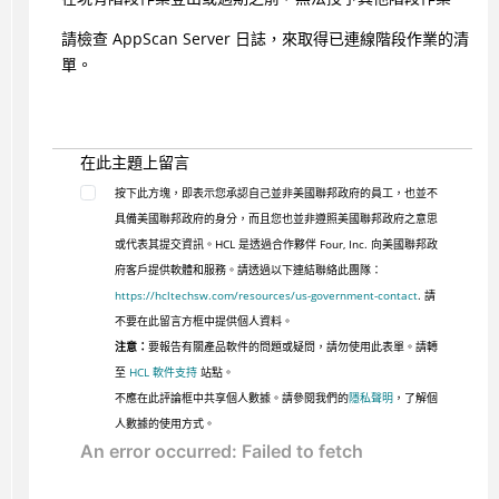
請檢查 AppScan Server 日誌，來取得已連線階段作業的清
單。
在此主題上留言
按下此方塊，即表示您承認自己並非美國聯邦政府的員工，也並不
具備美國聯邦政府的身分，而且您也並非遵照美國聯邦政府之意思
或代表其提交資訊。HCL 是透過合作夥伴 Four, Inc. 向美國聯邦政
府客戶提供軟體和服務。請透過以下連結聯絡此團隊：
https://hcltechsw.com/resources/us-government-contact
. 請
不要在此留言方框中提供個人資料。
注意：
要報告有關產品軟件的問題或疑問，請勿使用此表單。請轉
至
HCL 軟件支持
站點。
不應在此評論框中共享個人數據。請參閱我們的
隱私聲明
，了解個
人數據的使用方式。