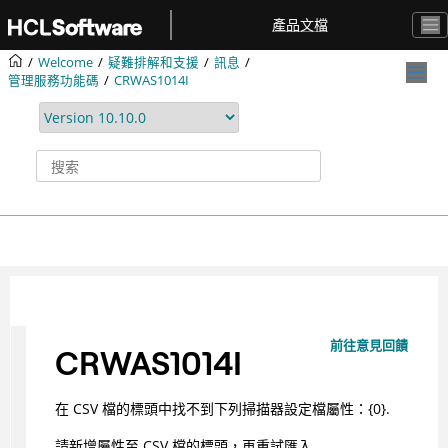
跳转到主要内容
產品文檔
Welcome
疑難排解和支援
訊息
管理服務功能碼
CRWAS1014I
前往意見回饋
CRWAS1014I
在 CSV 檔的標頭中找不到下列掃描器設定檔屬性：{0}.
請新增屬性至 CSV 檔的標頭，再重試匯入