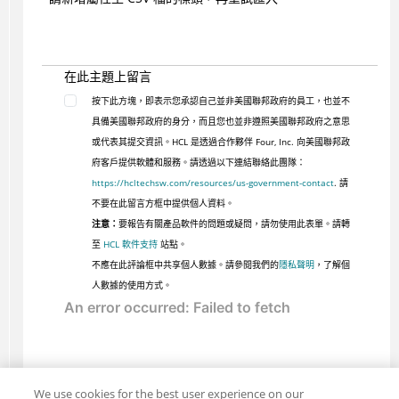
在此主題上留言
按下此方塊，即表示您承認自己並非美國聯邦政府的員工，也並不
具備美國聯邦政府的身分，而且您也並非遵照美國聯邦政府之意思
或代表其提交資訊。HCL 是透過合作夥伴 Four, Inc. 向美國聯邦政
府客戶提供軟體和服務。請透過以下連結聯絡此團隊：
https://hcltechsw.com/resources/us-government-contact
. 請
不要在此留言方框中提供個人資料。
注意：
要報告有關產品軟件的問題或疑問，請勿使用此表單。請轉
至
HCL 軟件支持
站點。
不應在此評論框中共享個人數據。請參閱我們的
隱私聲明
，了解個
人數據的使用方式。
We use cookies for the best user experience on our