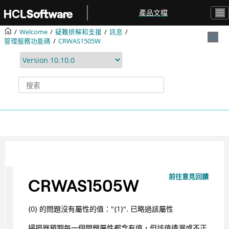
跳转到主要内容
產品文檔
Welcome
疑難排解和支援
訊息
管理服務功能碼
CRWAS1505W
前往意見回饋
CRWAS1505W
{0} 的問題沒有屬性的值："{1}". 已略過該屬性
掃描器預期每一個問題屬性都含有值，但該值遺漏或不正