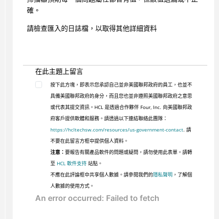
確。
請檢查匯入的日誌檔，以取得其他詳細資料
在此主題上留言
按下此方塊，即表示您承認自己並非美國聯邦政府的員工，也並不
具備美國聯邦政府的身分，而且您也並非遵照美國聯邦政府之意思
或代表其提交資訊。HCL 是透過合作夥伴 Four, Inc. 向美國聯邦政
府客戶提供軟體和服務。請透過以下連結聯絡此團隊：
https://hcltechsw.com/resources/us-government-contact
. 請
不要在此留言方框中提供個人資料。
注意：
要報告有關產品軟件的問題或疑問，請勿使用此表單。請轉
至
HCL 軟件支持
站點。
不應在此評論框中共享個人數據。請參閱我們的
隱私聲明
，了解個
人數據的使用方式。