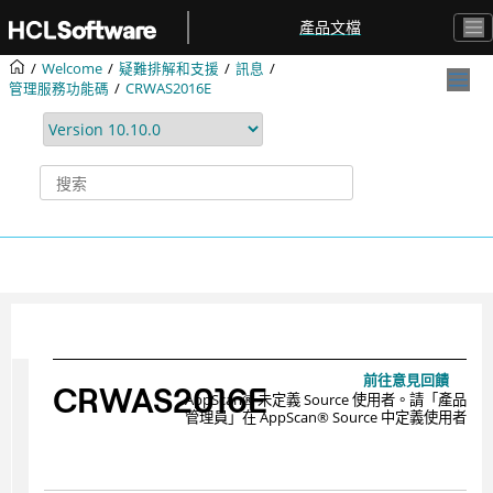
跳转到主要内容
產品文檔
Welcome
疑難排解和支援
訊息
管理服務功能碼
CRWAS2016E
前往意見回饋
CRWAS2016E
AppScan
®
未定義 Source 使用者。請「產品
管理員」在
AppScan
®
Source 中定義使用者