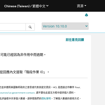
資源
前往意見回饋
作業可能已經因為非作用中而過期。
以從回應內文提取「階段作業 ID」。
遵照美國聯邦政府之意思或代表其提交資訊。HCL 是透過合作夥伴 Four,
sources/us-government-contact
. 請不要在此留言方框中提供個人資料。
此評論框中共享個人數據。請參閱我們的
隱私聲明
，了解個人數據的使用方式。