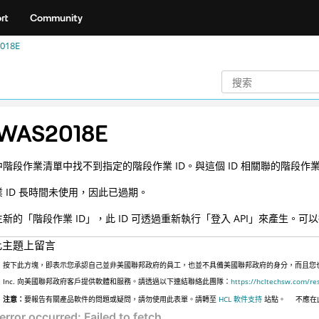
rt
Community
018E
WAS2018E
中階段作業清單中找不到指定的階段作業 ID。與這個 ID 相關聯的階段
 ID 長時間未使用，因此已過期。
新的「階段作業 ID」，此 ID 可透過重新執行「登入 API」來產生。可
此主題上留言
按下此方塊，即表示您承認自己並非美國聯邦政府的員工，也並不具備美國聯邦政府的身分，而且您也並非
Inc. 向美國聯邦政府客戶提供軟體和服務。請透過以下連結聯絡此團隊：
https://hcltechsw.com/re
注意：
要報告有關產品軟件的問題或疑問，請勿使用此表單。請轉至
HCL 軟件支持
站點。
不應在