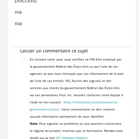
[SUCCESS]
n/a
n/a
Laisser un commentaire ce sujet
En cochant cette case, vous certifiez ne PAS être employé par
le gouvernement fédéral des États-Unis ou par l'une de ses
agences, et que vous n'envoyez pas ces informations de la part
de l'une de ces entités. HCL fournit des logiciels et des
services aux clients du gouvernement fédéral des États-Unis
via ses partenaires Four, Inc. Veuillez contacter cette équipe à
l'aide du lien suivant :
https://hcltechsw.com/resources/us-
government-contact
. Votre commentaire ne doit contenir
aucune information permettant de vous identifier.
Note:
Pour signaler un problème ou une question concernant
le logiciel du produit, n'utilisez pas ce formulaire. Rendez-vous
plutôt sur le site
HCL Software Support
.