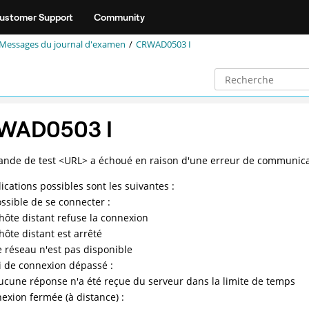
ustomer Support
Community
Messages du journal d'examen
CRWAD0503 I
WAD0503 I
nde de test <URL> a échoué en raison d'une erreur de communicati
lications possibles sont les suivantes :
ssible de se connecter :
'hôte distant refuse la connexion
'hôte distant est arrêté
e réseau n'est pas disponible
i de connexion dépassé :
ucune réponse n'a été reçue du serveur dans la limite de temps
exion fermée (à distance) :