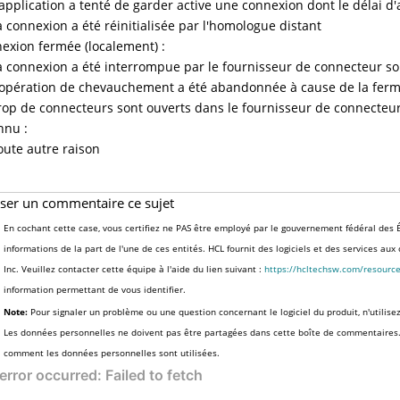
'application a tenté de garder active une connexion dont le délai d
a connexion a été réinitialisée par l'homologue distant
exion fermée (localement) :
a connexion a été interrompue par le fournisseur de connecteur so
'opération de chevauchement a été abandonnée à cause de la fer
rop de connecteurs sont ouverts dans le fournisseur de connecteur
nnu :
oute autre raison
sser un commentaire ce sujet
En cochant cette case, vous certifiez ne PAS être employé par le gouvernement fédéral des É
informations de la part de l'une de ces entités. HCL fournit des logiciels et des services au
Inc. Veuillez contacter cette équipe à l'aide du lien suivant :
https://hcltechsw.com/resourc
information permettant de vous identifier.
Note:
Pour signaler un problème ou une question concernant le logiciel du produit, n'utilise
Les données personnelles ne doivent pas être partagées dans cette boîte de commentaires
comment les données personnelles sont utilisées.