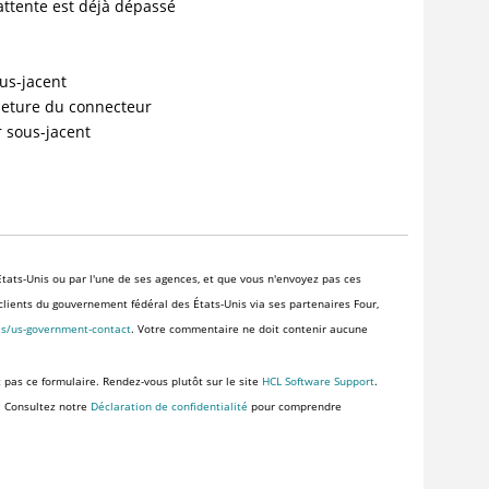
'attente est déjà dépassé
us-jacent
meture du connecteur
 sous-jacent
tats-Unis ou par l'une de ses agences, et que vous n'envoyez pas ces
x clients du gouvernement fédéral des États-Unis via ses partenaires Four,
es/us-government-contact
. Votre commentaire ne doit contenir aucune
z pas ce formulaire. Rendez-vous plutôt sur le site
HCL Software Support
.
. Consultez notre
Déclaration de confidentialité
pour comprendre