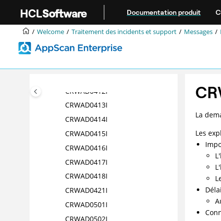
Aller au contenu principal
CRWAD0406I
Documentation produit
C
CRWAD0407I
Welcome
Traitement des incidents et support
Messages
CRWAD0408I
CRWAD0409I
CRWAD0410I
CRWAD0411I
CR
CRWAD0412I
CRWAD0413I
La dema
CRWAD0414I
Les exp
CRWAD0415I
Impo
CRWAD0416I
L
CRWAD0417I
L
CRWAD0418I
L
Déla
CRWAD0421I
A
CRWAD0501I
Conn
CRWAD0502I