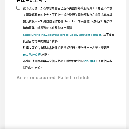
在此主題上留言
按下此方塊，即表示您承認自己並非美國聯邦政府的員工，也並不具備
美國聯邦政府的身分，而且您也並非遵照美國聯邦政府之意思或代表其
提交資訊。HCL 是透過合作夥伴 Four, Inc. 向美國聯邦政府客戶提供軟
體和服務。請透過以下連結聯絡此團隊：
https://hcltechsw.com/resources/us-government-contact
. 請不要在
此留言方框中提供個人資料。
注意：
要報告有關產品軟件的問題或疑問，請勿使用此表單。請轉至
HCL 軟件支持
站點。
不應在此評論框中共享個人數據。請參閱我們的
隱私聲明
，了解個人數
據的使用方式。