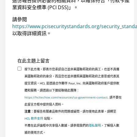
這份報告提供必要的相關資料，以確保符合「付款卡產
業資料安全標準 (PCI DSS)」。
請參閱
https://www.pcisecuritystandards.org/security_stand
以取得詳細資訊。
在此主題上留言
按下此方塊，即表示您承認自己並非美國聯邦政府的員工，也並不具備
美國聯邦政府的身分，而且您也並非遵照美國聯邦政府之意思或代表其
提交資訊。HCL 是透過合作夥伴 Four, Inc. 向美國聯邦政府客戶提供軟
體和服務。請透過以下連結聯絡此團隊：
https://hcltechsw.com/resources/us-government-contact
. 請不要在
此留言方框中提供個人資料。
注意：
要報告有關產品軟件的問題或疑問，請勿使用此表單。請轉至
HCL 軟件支持
站點。
不應在此評論框中共享個人數據。請參閱我們的
隱私聲明
，了解個人數
據的使用方式。