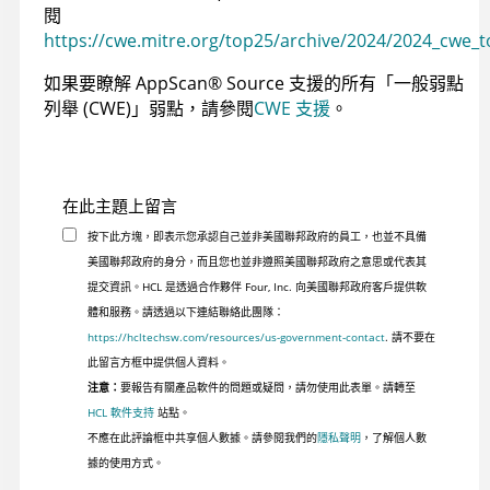
閱
https://cwe.mitre.org/top25/archive/2024/2024_cwe_
如果要瞭解
AppScan
®
Source
支援的所有「一般弱點
列舉 (CWE)」弱點，請參閱
CWE 支援
。
在此主題上留言
按下此方塊，即表示您承認自己並非美國聯邦政府的員工，也並不具備
美國聯邦政府的身分，而且您也並非遵照美國聯邦政府之意思或代表其
提交資訊。HCL 是透過合作夥伴 Four, Inc. 向美國聯邦政府客戶提供軟
體和服務。請透過以下連結聯絡此團隊：
https://hcltechsw.com/resources/us-government-contact
. 請不要在
此留言方框中提供個人資料。
注意：
要報告有關產品軟件的問題或疑問，請勿使用此表單。請轉至
HCL 軟件支持
站點。
不應在此評論框中共享個人數據。請參閱我們的
隱私聲明
，了解個人數
據的使用方式。