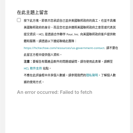
在此主題上留言
按下此方塊，即表示您承認自己並非美國聯邦政府的員工，也並不具備
美國聯邦政府的身分，而且您也並非遵照美國聯邦政府之意思或代表其
提交資訊。HCL 是透過合作夥伴 Four, Inc. 向美國聯邦政府客戶提供軟
體和服務。請透過以下連結聯絡此團隊：
https://hcltechsw.com/resources/us-government-contact
. 請不要在
此留言方框中提供個人資料。
注意：
要報告有關產品軟件的問題或疑問，請勿使用此表單。請轉至
HCL 軟件支持
站點。
不應在此評論框中共享個人數據。請參閱我們的
隱私聲明
，了解個人數
據的使用方式。