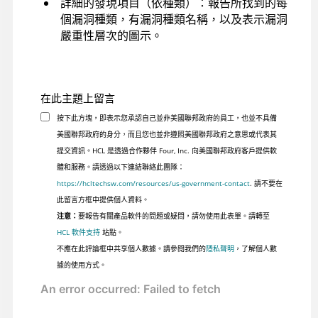
詳細的發現項目（依種類）：報告所找到的每
個漏洞種類，有漏洞種類名稱，以及表示漏洞
嚴重性層次的圖示。
在此主題上留言
按下此方塊，即表示您承認自己並非美國聯邦政府的員工，也並不具備
美國聯邦政府的身分，而且您也並非遵照美國聯邦政府之意思或代表其
提交資訊。HCL 是透過合作夥伴 Four, Inc. 向美國聯邦政府客戶提供軟
體和服務。請透過以下連結聯絡此團隊：
https://hcltechsw.com/resources/us-government-contact
. 請不要在
此留言方框中提供個人資料。
注意：
要報告有關產品軟件的問題或疑問，請勿使用此表單。請轉至
HCL 軟件支持
站點。
不應在此評論框中共享個人數據。請參閱我們的
隱私聲明
，了解個人數
據的使用方式。