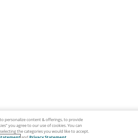
to personalize content & offerings, to provide
okies” you agree to our use of cookies. You can
electing the categories you would like to accept.
Statement
and
Privacy Statement