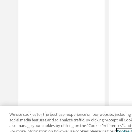
We use cookies for the best user experience on our website, including 
social media features and to analyze traffic. By clicking “Accept All Co
also manage your cookies by clicking on the "Cookie Preferences" and s
For more information on how we use cookies please visit our
Cookie 