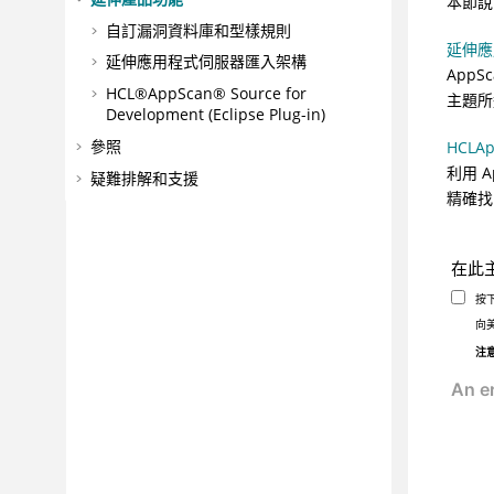
本節說
自訂漏洞資料庫和型樣規則
延伸應
延伸應用程式伺服器匯入架構
AppSc
HCL®AppScan® Source for
主題所
Development (Eclipse Plug-in)
參照
HCLApp
利用
A
疑難排解和支援
精確找
在此
按
向
注