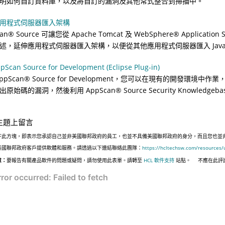
明如何自訂資料庫，以及將自訂的漏洞及其他常式整合到掃描中。
用程式伺服器匯入架構
an
®
Source
可讓您從 Apache Tomcat 及
WebSphere
®
Application 
述，延伸應用程式伺服器匯入架構，以便從其他應用程式伺服器匯入
Jav
Scan Source for Development (Eclipse Plug-in)
ppScan
®
Source for Development
，您可以在現有的開發環境中作業，且
出原始碼的漏洞，然後利用
AppScan
®
Source Security Knowledgeba
主題上留言
下此方塊，即表示您承認自己並非美國聯邦政府的員工，也並不具備美國聯邦政府的身分，而且您也並非遵照美國
美國聯邦政府客戶提供軟體和服務。請透過以下連結聯絡此團隊：
https://hcltechsw.com/resources/
意：
要報告有關產品軟件的問題或疑問，請勿使用此表單。請轉至
HCL 軟件支持
站點。
不應在此評