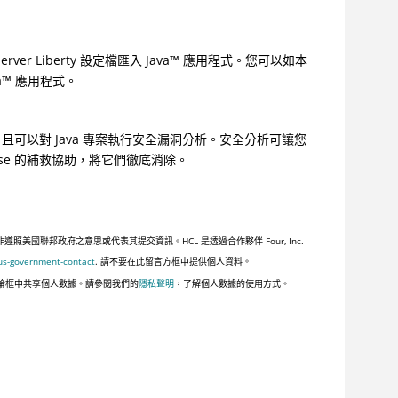
Server
Liberty 設定檔匯入
Java
™
應用程式。您可以如本
a
™
應用程式。
可以對 Java 專案執行安全漏洞分析。安全分析可讓您
se
的補救協助，將它們徹底消除。
聯邦政府之意思或代表其提交資訊。HCL 是透過合作夥伴 Four, Inc.
us-government-contact
. 請不要在此留言方框中提供個人資料。
論框中共享個人數據。請參閱我們的
隱私聲明
，了解個人數據的使用方式。