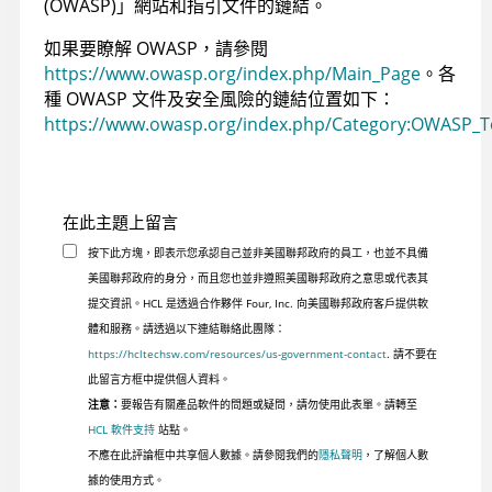
(OWASP)」網站和指引文件的鏈結。
如果要瞭解 OWASP，請參閱
https://www.owasp.org/index.php/Main_Page
。各
種 OWASP 文件及安全風險的鏈結位置如下：
https://www.owasp.org/index.php/Category:OWASP_T
在此主題上留言
按下此方塊，即表示您承認自己並非美國聯邦政府的員工，也並不具備
美國聯邦政府的身分，而且您也並非遵照美國聯邦政府之意思或代表其
提交資訊。HCL 是透過合作夥伴 Four, Inc. 向美國聯邦政府客戶提供軟
體和服務。請透過以下連結聯絡此團隊：
https://hcltechsw.com/resources/us-government-contact
. 請不要在
此留言方框中提供個人資料。
注意：
要報告有關產品軟件的問題或疑問，請勿使用此表單。請轉至
HCL 軟件支持
站點。
不應在此評論框中共享個人數據。請參閱我們的
隱私聲明
，了解個人數
據的使用方式。