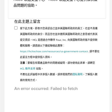
品問題的協助。
在此主題上留言
按下此方塊，即表示您承認自己並非美國聯邦政府的員工，也並不具備
美國聯邦政府的身分，而且您也並非遵照美國聯邦政府之意思或代表其
提交資訊。HCL 是透過合作夥伴 Four, Inc. 向美國聯邦政府客戶提供軟
體和服務。請透過以下連結聯絡此團隊：
https://hcltechsw.com/resources/us-government-contact
. 請不要在
此留言方框中提供個人資料。
注意：
要報告有關產品軟件的問題或疑問，請勿使用此表單。請轉至
HCL 軟件支持
站點。
不應在此評論框中共享個人數據。請參閱我們的
隱私聲明
，了解個人數
據的使用方式。