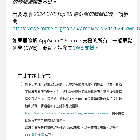
的軟體錯誤
為基礎。
若要瞭解
2024 CWE Top 25 最危險的軟體弱點
，請參
閱
https://cwe.mitre.org/top25/archive/2024/2024_cwe_
如果要瞭解
AppScan
®
Source
支援的所有「一般弱點
列舉 (CWE)」弱點，請參閱
CWE 支援
。
在此主題上留言
按下此方塊，即表示您承認自己並非美國聯邦政府的員工，也並不具備
美國聯邦政府的身分，而且您也並非遵照美國聯邦政府之意思或代表其
提交資訊。HCL 是透過合作夥伴 Four, Inc. 向美國聯邦政府客戶提供軟
體和服務。請透過以下連結聯絡此團隊：
https://hcltechsw.com/resources/us-government-contact
. 請不要在
此留言方框中提供個人資料。
注意：
要報告有關產品軟件的問題或疑問，請勿使用此表單。請轉至
HCL 軟件支持
站點。