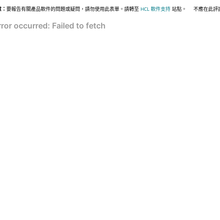
意：
要報告有關產品軟件的問題或疑問，請勿使用此表單。請轉至
HCL 軟件支持
站點。
不應在此評