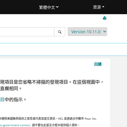
資源
回饋
現項目是您省略不掃描的發現項目。在這個視圖中，
直欄相同。
目
中的指示。
聯邦政府之意思或代表其提交資訊。HCL 是透過合作夥伴 Four, Inc.
us-government-contact
. 請不要在此留言方框中提供個人資料。