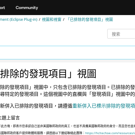
ort
Community
nt (Eclipse Plug-in)
視圖和視窗
「已排除的發現項目」視圖
排除的發現項目」視圖
除的發現項目」視圖中，只包含已排除的發現項目。已排除的發
尋特定的發現項目。這個視圖中的直欄與「發現項目」視圖中的
新併入已排除的發現項目，請遵循
重新併入已標示排除的發現項
主題上留言
下此方塊，即表示您承認自己並非美國聯邦政府的員工，也並不具備美國聯邦政府的身分，而且您也並非遵照美國
美國聯邦政府客戶提供軟體和服務。請透過以下連結聯絡此團隊：
https://hcltechsw.com/resources/