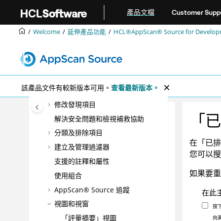
跳转到主要内容
一般喜好設定
產品文檔
Customer Supp
一般喜好設定
Welcome
延伸產品功能
HCL®AppScan® Source for Developme
掃描工作區、專案和檔案
開啟及儲存評量
自訂發現項目表格
將所選的發現項目儲存在評量中
該產品文件有較新版本可用。
查看最新版本。
搜尋發現項目
修改發現項目
「已
解決安全問題和檢視補救協助
分類及排除項目
在「已排
建立及管理過濾器
您可以搜
支援的註釋和屬性
如果要重
使用組合
AppScan® Source
追蹤
在此
視圖和視窗
按
「評量摘要」視圖
向