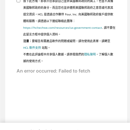
按下此方塊，即表示您承認自己並非美國聯邦政府的員工，也並不具備
美國聯邦政府的身分，而且您也並非遵照美國聯邦政府之意思或代表其
提交資訊。HCL 是透過合作夥伴 Four, Inc. 向美國聯邦政府客戶提供軟
體和服務。請透過以下連結聯絡此團隊：
https://hcltechsw.com/resources/us-government-contact
. 請不要在
此留言方框中提供個人資料。
注意：
要報告有關產品軟件的問題或疑問，請勿使用此表單。請轉至
HCL 軟件支持
站點。
不應在此評論框中共享個人數據。請參閱我們的
隱私聲明
，了解個人數
據的使用方式。