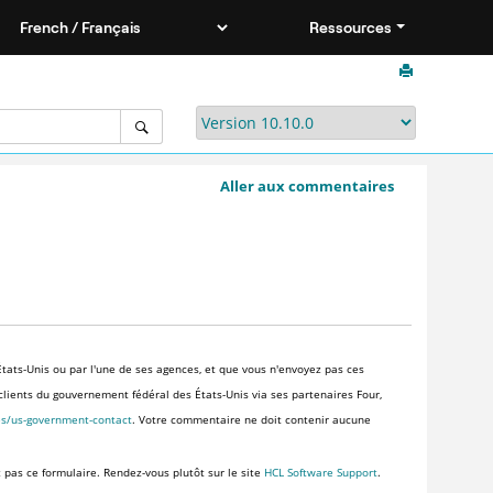
Ressources
Aller aux commentaires
tats-Unis ou par l'une de ses agences, et que vous n'envoyez pas ces
x clients du gouvernement fédéral des États-Unis via ses partenaires Four,
es/us-government-contact
. Votre commentaire ne doit contenir aucune
z pas ce formulaire. Rendez-vous plutôt sur le site
HCL Software Support
.