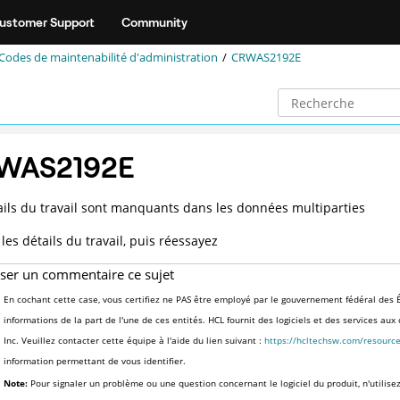
ustomer Support
Community
Codes de maintenabilité d'administration
CRWAS2192E
WAS2192E
ails du travail sont manquants dans les données multiparties
les détails du travail, puis réessayez
sser un commentaire ce sujet
En cochant cette case, vous certifiez ne PAS être employé par le gouvernement fédéral des É
informations de la part de l'une de ces entités. HCL fournit des logiciels et des services au
Inc. Veuillez contacter cette équipe à l'aide du lien suivant :
https://hcltechsw.com/resourc
information permettant de vous identifier.
Note:
Pour signaler un problème ou une question concernant le logiciel du produit, n'utilise