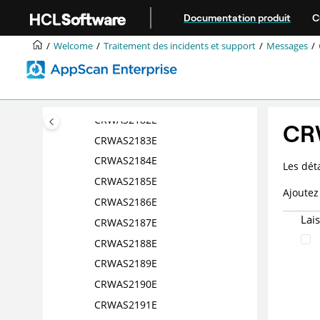
Aller au contenu principal
CRWAS2167E
Documentation produit
C
CRWAS2173 E
Welcome
Traitement des incidents et support
Messages
CRWAS2174E
CRWAS2176E
CRWAS2180E
CRWAS2182E
CR
CRWAS2183E
CRWAS2184E
Les dét
CRWAS2185E
Ajoutez 
CRWAS2186E
Lai
CRWAS2187E
CRWAS2188E
CRWAS2189E
CRWAS2190E
CRWAS2191E