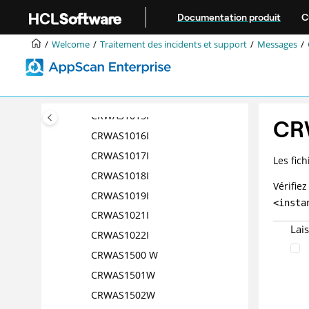
Aller au contenu principal
CRWAS1010I
Documentation produit
C
CRWAS1011I
Welcome
Traitement des incidents et support
Messages
CRWAS1012I
CRWAS1013I
CRWAS1014I
CRWAS1015I
CR
CRWAS1016I
CRWAS1017I
Les fich
CRWAS1018I
Vérifiez
CRWAS1019I
<insta
CRWAS1021I
Lai
CRWAS1022I
CRWAS1500 W
CRWAS1501W
CRWAS1502W