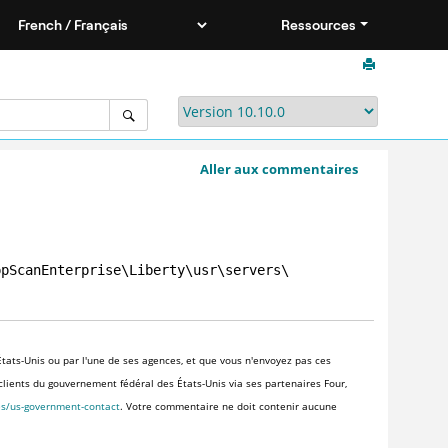
Ressources
Aller aux commentaires
ppScanEnterprise\Liberty\usr\servers\
tats-Unis ou par l'une de ses agences, et que vous n'envoyez pas ces
x clients du gouvernement fédéral des États-Unis via ses partenaires Four,
es/us-government-contact
. Votre commentaire ne doit contenir aucune