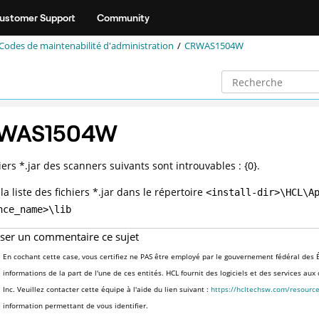
ustomer Support
Community
Codes de maintenabilité d'administration
CRWAS1504W
WAS1504W
iers *.jar des scanners suivants sont introuvables : {0}.
 la liste des fichiers *.jar dans le répertoire
<install-dir>\HCL\A
nce_name>\lib
sser un commentaire ce sujet
En cochant cette case, vous certifiez ne PAS être employé par le gouvernement fédéral des É
informations de la part de l'une de ces entités. HCL fournit des logiciels et des services au
Inc. Veuillez contacter cette équipe à l'aide du lien suivant :
https://hcltechsw.com/resourc
information permettant de vous identifier.