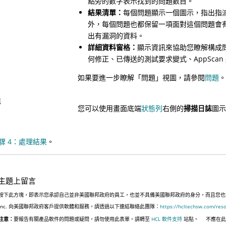
點旁的數字表示找到的問題數目。
結果清單：
每個問題顯示一個圖示，指出指
外，每個問題也都保留一項面對這個問題會有漏
出有漏洞的資料。
詳細資料窗格：
顯示資訊來協助您瞭解構成
何修正、已傳送的測試要求變式、
AppScan
如果要進一步瞭解「問題」視圖，請參閱
問題
誌
您可以使用畫面底端
狀態列
右側的
掃描日誌
圖
驟 4：處理結果
。
主題上留言
按下此方塊，即表示您承認自己並非美國聯邦政府的員工，也並不具備美國聯邦政府的身分，而且您也並非遵
Inc. 向美國聯邦政府客戶提供軟體和服務。請透過以下連結聯絡此團隊：
https://hcltechsw.com/res
注意：
要報告有關產品軟件的問題或疑問，請勿使用此表單。請轉至
HCL 軟件支持
站點。
不應在