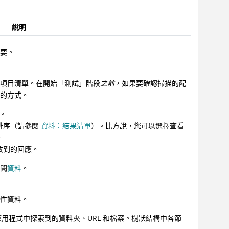
說明
摘要。
容項目清單。在開始「測試」階段
之前
，如果要確認掃描的配
用的方式。
點。
排序（請參閱
資料：結果清單
）。比方說，您可以選擇查看
。
收到的回應。
參閱
資料
。
面性資料。
用程式中探索到的資料夾、URL 和檔案。樹狀結構中各節