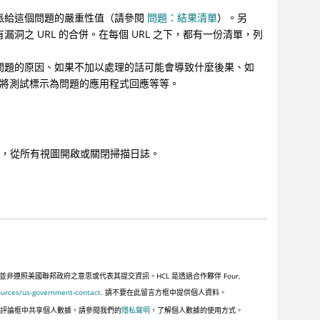
派給這個問題的嚴重性值（請參閱
問題：結果清單
）。另
洞之 URL 的合併。在每個 URL 之下，都有一份清單，列
問題的原因、如果不加以處理的話可能會導致什麼後果、如
將測試標示為問題的應用程式回應等等。
。
示，從所有視圖開啟或關閉掃描日誌。
照美國聯邦政府之意思或代表其提交資訊。HCL 是透過合作夥伴 Four,
ources/us-government-contact
. 請不要在此留言方框中提供個人資料。
此評論框中共享個人數據。請參閱我們的
隱私聲明
，了解個人數據的使用方式。