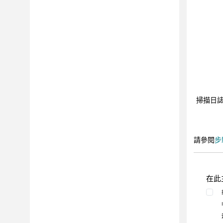
資料
問題
報告
工具
整合
最佳作法
常見問題和疑難排解
掃描日
CLI
參照
請參閱
步
在此