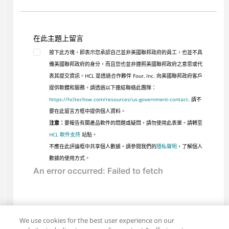
在此主題上留言
按下此方塊，即表示您承認自己並非美國聯邦政府的員工，也並不具
備美國聯邦政府的身分，而且您也並非遵照美國聯邦政府之意思或代
表其提交資訊。HCL 是透過合作夥伴 Four, Inc. 向美國聯邦政府客戶
提供軟體和服務。請透過以下連結聯絡此團隊：
https://hcltechsw.com/resources/us-government-contact
. 請不
要在此留言方框中提供個人資料。
注意：
要報告有關產品軟件的問題或疑問，請勿使用此表單。請轉至
HCL 軟件支持
站點。
不應在此評論框中共享個人數據。請參閱我們的
隱私聲明
，了解個人
數據的使用方式。
We use cookies for the best user experience on our