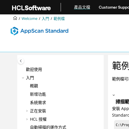
跳转到主要内容
產品文檔
Customer Suppo
Welcome
入門
範例檔
範
歡迎使用
入門
範例檔可
概觀
新增功能
掃描
系統需求
安裝 Ap
正在安裝
Stand
HCL 授權
C:\Pro
自動掃描的運作方式