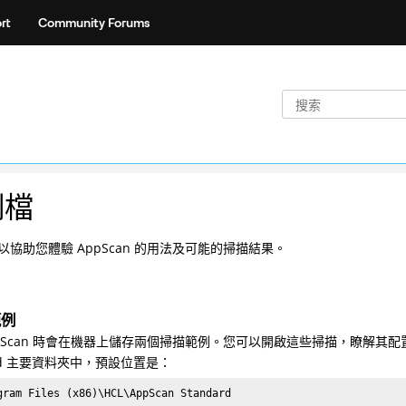
rt
Community Forums
例檔
以協助您體驗 AppScan 的用法及可能的掃描結果。
範例
pScan 時會在機器上儲存兩個掃描範例。您可以開啟這些掃描，瞭解其配置及 
ard 主要資料夾中，預設位置是：
gram Files (x86)\
HCL
\AppScan Standard