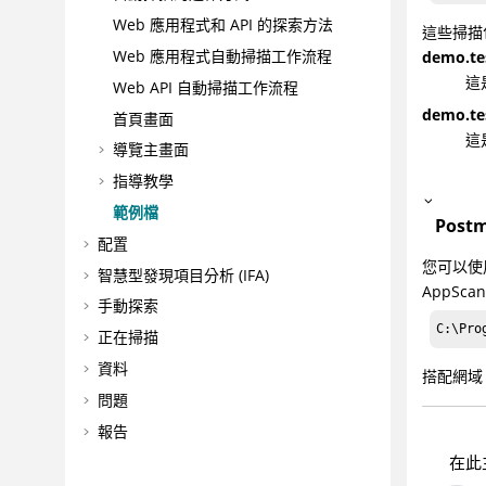
Web 應用程式和 API 的探索方法
這些掃描
Web 應用程式自動掃描工作流程
demo.tes
這
Web API 自動掃描工作流程
demo.te
首頁畫面
這
導覽主畫面
指導教學
範例檔
Post
配置
您可以使用
智慧型發現項目分析 (IFA)
AppSc
手動探索
C:\Pro
正在掃描
資料
搭配網
問題
報告
在此
工具