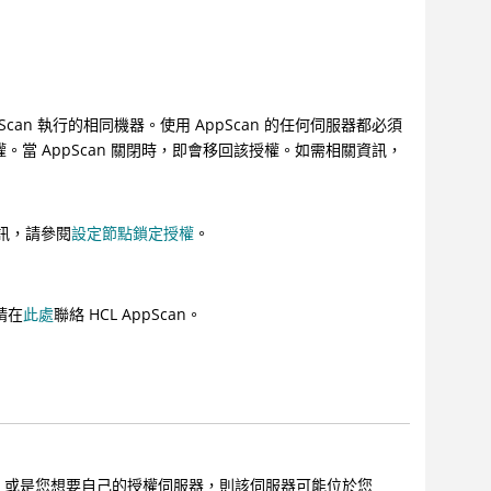
Scan
執行的相同機器。使用
AppScan
的任何伺服器都必須
權。當
AppScan
關閉時，即會移回該授權。如需相關資訊，
訊，請參閱
設定節點鎖定授權
。
請在
此處
聯絡 HCL AppScan。
，或是您想要自己的授權伺服器，則該伺服器可能位於您