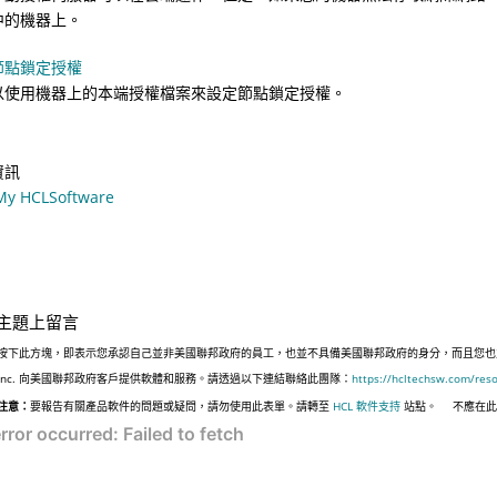
中的機器上。
節點鎖定授權
以使用機器上的本端授權檔案來設定節點鎖定授權。
資訊
y HCLSoftware
主題上留言
按下此方塊，即表示您承認自己並非美國聯邦政府的員工，也並不具備美國聯邦政府的身分，而且您也並非遵
Inc. 向美國聯邦政府客戶提供軟體和服務。請透過以下連結聯絡此團隊：
https://hcltechsw.com/res
注意：
要報告有關產品軟件的問題或疑問，請勿使用此表單。請轉至
HCL 軟件支持
站點。
不應在