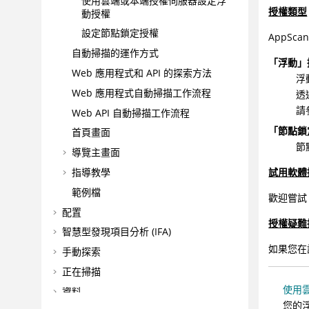
使用雲端或本端授權伺服器設定浮
授權類型
動授權
設定節點鎖定授權
AppScan
自動掃描的運作方式
「浮動」
Web 應用程式和 API 的探索方法
浮
Web 應用程式自動掃描工作流程
透
請
Web API 自動掃描工作流程
「節點鎖
首頁畫面
節
導覽主畫面
指導教學
試用軟體
範例檔
歡迎嘗試 
配置
授權疑難
智慧型發現項目分析 (IFA)
如果您在
手動探索
正在掃描
使用
資料
您的