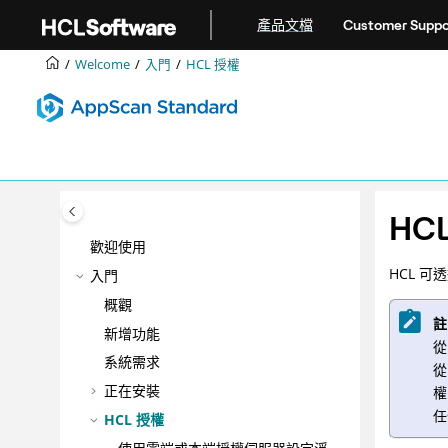
跳转到主要内容
產品文檔
Customer Suppo
Welcome
入門
HCL 授權
HC
歡迎使用
HCL 可
入門
概觀
註
新增功能
從
系統需求
從
正在安裝
權
任
HCL 授權