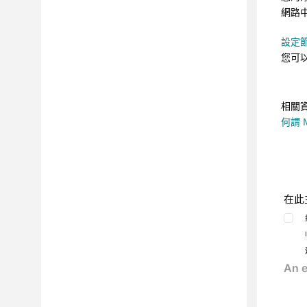
問題
網路
報告
設定
工具
您可
整合
最佳作法
常見問題和疑難排解
相關
CLI
何謂 M
參照
在此