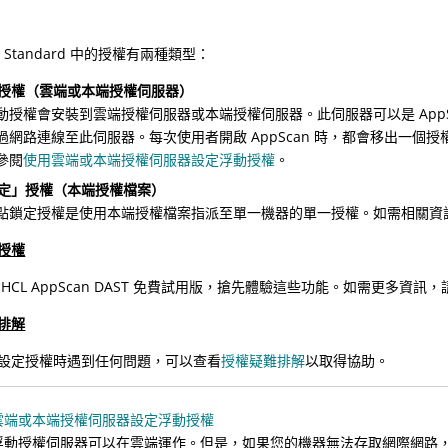
 Standard
中的授權有兩種類型：
授權（雲端或本端授權伺服器）
動授權會安裝到雲端授權伺服器或本端授權伺服器。此伺服器可以是
App
過網路連線至此伺服器。每次使用者開啟
AppScan
時，都會移出一個授
參閱
使用雲端或本端授權伺服器設定浮動授權
。
定」授權（本端授權檔案）
點鎖定授權是使用本端授權檔案指派至單一機器的單一授權。如需相關資
授權
HCL AppScan DAST 免費試用版，搶先體驗這些功能。如需更多資訊，
排解
設定授權時遇到任何問題，可以查看
授權疑難排解
以取得協助。
雲端或本端授權伺服器設定浮動授權
浮動授權伺服器可以在雲端運作。但是，如果您的機器無法存取網際網路