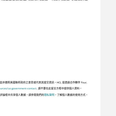
照美國聯邦政府之意思或代表其提交資訊。HCL 是透過合作夥伴 Four,
ources/us-government-contact
. 請不要在此留言方框中提供個人資料。
此評論框中共享個人數據。請參閱我們的
隱私聲明
，了解個人數據的使用方式。