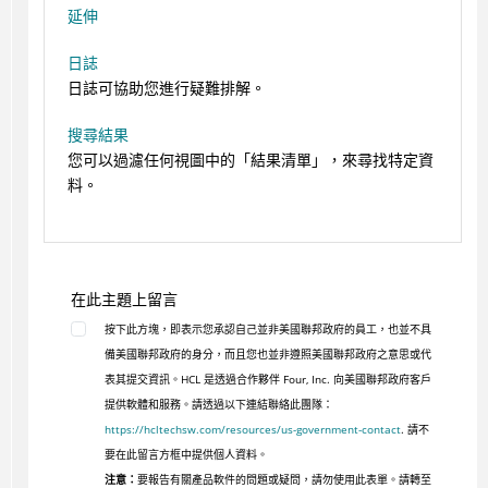
延伸
日誌
日誌可協助您進行疑難排解。
搜尋結果
您可以過濾任何視圖中的「結果清單」，來尋找特定資
料。
在此主題上留言
按下此方塊，即表示您承認自己並非美國聯邦政府的員工，也並不具
備美國聯邦政府的身分，而且您也並非遵照美國聯邦政府之意思或代
表其提交資訊。HCL 是透過合作夥伴 Four, Inc. 向美國聯邦政府客戶
提供軟體和服務。請透過以下連結聯絡此團隊：
https://hcltechsw.com/resources/us-government-contact
. 請不
要在此留言方框中提供個人資料。
注意：
要報告有關產品軟件的問題或疑問，請勿使用此表單。請轉至