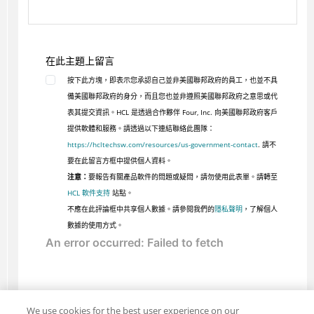
在此主題上留言
按下此方塊，即表示您承認自己並非美國聯邦政府的員工，也並不具
備美國聯邦政府的身分，而且您也並非遵照美國聯邦政府之意思或代
表其提交資訊。HCL 是透過合作夥伴 Four, Inc. 向美國聯邦政府客戶
提供軟體和服務。請透過以下連結聯絡此團隊：
https://hcltechsw.com/resources/us-government-contact
. 請不
要在此留言方框中提供個人資料。
注意：
要報告有關產品軟件的問題或疑問，請勿使用此表單。請轉至
HCL 軟件支持
站點。
不應在此評論框中共享個人數據。請參閱我們的
隱私聲明
，了解個人
數據的使用方式。
We use cookies for the best user experience on our