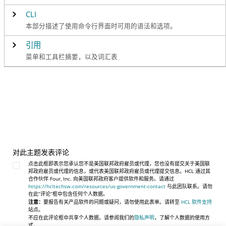
CLI
本部分描述了使用命令行界面时可用的语法和选项。
引用
菜单和工具栏摘要，以及词汇表
对此主题发表评论
点击此框即表示您承认您不是美国联邦政府雇员或代理，您也没有提交关于美国联
邦政府雇员或代理的信息，或代表美国联邦政府雇员或代理提交信息。HCL 通过其
合作伙伴 Four, Inc. 向美国联邦政府客户提供软件和服务。请通过
https://hcltechsw.com/resources/us-government-contact
与此团队联系。请勿
在此“评论”框中包含任何个人数据。
注意：
要报告有关产品软件的问题或疑问，请勿使用此表单。请转至
HCL 软件支持
站点。
不应在此评论框中共享个人数据。请参阅我们的
隐私声明
，了解个人数据的使用方
式。