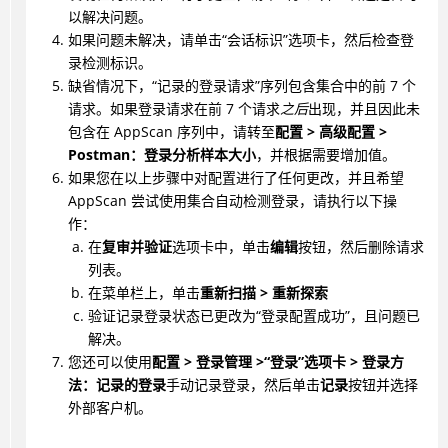
以解决问题。
如果问题未解决，请单击“会话标识”选项卡，然后检查登
录检测标识。
缺省情况下，“记录的登录请求”序列包含集合中的前 7 个
请求。如果登录请求在前 7 个请求
之后
出现，并且因此未
包含在 AppScan 序列中，请转至
配置 > 高级配置 >
Postman：登录分析样本大小
，并根据需要增加值。
如果您在以上步骤中对配置进行了任何更改，并且希望
AppScan 尝试使用集合自动检测登录，请执行以下操
作：
在
复审并验证
选项卡中，单击
编辑
按钮，然后删除请求
列表。
在菜单栏上，单击
重新扫描 > 重新探索
验证记录登录状态已更改为“登录配置成功”，且问题已
解决。
您还可以使用
配置 > 登录管理 >“登录”选项卡 > 登录方
法：记录的登录
手动记录登录，然后单击
记录
按钮并选择
外部客户机。