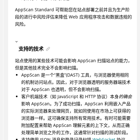
AppScan Standard
可帮助您在站点部署之前并且为生产阶
段的进行中风险评估来降低 Web 应用程序攻击和数据违规的
风险。
支持的技术
站点使用的某些技术可能会影响
AppScan
扫描站点的能力，
但是其他技术完全不会影响扫描。
AppScan
是一个“黑盒”(DAST) 工具，与浏览器使用相同
的机制访问站点。因此，对于浏览器透明的服务器端技术
对于 AppScan 也透明，但不会影响扫描。
客户机端技术（如 JavaScript 和 HTTP 协议）本身
的确会
影响 AppScan。为了成功扫描，
AppScan
利用嵌入产品
的实际浏览器来处理网页，就如同使用在市场上可获得的
浏览器一样。这可确保支持所有常用技术。有时可能需要
附加配置来帮助
AppScan
理解元素的上下文，从而正确
处理简单浏览之外的工作，这通常针对扫描的测试阶段。
支持使用 JSON 消息和登录记录扫描
WebSocket
协议。