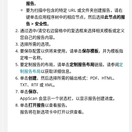
报告
。
要为扫描中包含的特定 URL 或文件夹创建报告，请右
键单击应用程序树中的相应节点，然后选择
此节点的报
告 > 安全性
。
通过选中/清空右边窗格中的复选框来选择相关模板或定义
您自己的报告内容。
选择所需的选项。
要保存配置以供将来使用，请单击
保存模板
，并为模板指
定唯一名称。
要定制报告的布局，请单击
定制报告布局
链接。请参阅
定
制报告布局
以获取详细信息。
单击
创建
，然后选择所需的输出格式：PDF、HTML、
TXT、RTF 或 XML。
单击
保存
。
AppScan 会显示一个状态栏，以显示报告创建进度。
单击
打开报告
以查看报告。
报告将在新选项卡中打开以供查看。