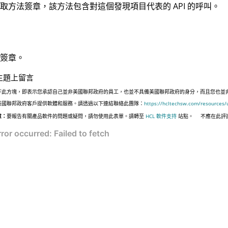
取方法簽章，該方法包含對這個發現項目代表的 API 的呼叫。
簽章。
主題上留言
下此方塊，即表示您承認自己並非美國聯邦政府的員工，也並不具備美國聯邦政府的身分，而且您也並非遵照美國
美國聯邦政府客戶提供軟體和服務。請透過以下連結聯絡此團隊：
https://hcltechsw.com/resources/
意：
要報告有關產品軟件的問題或疑問，請勿使用此表單。請轉至
HCL 軟件支持
站點。
不應在此評