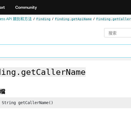
ort
Community
ccess API 類別和方法
Finding
Finding.getApiName
Finding.getCaller
ding.getCallerName
檔
 String getCallerName()