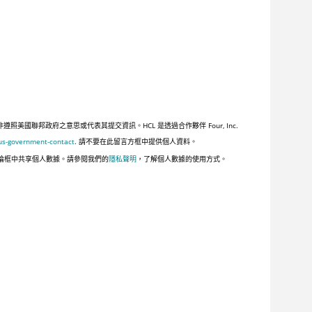
聯邦政府之意思或代表其提交資訊。HCL 是透過合作夥伴 Four, Inc.
us-government-contact
. 請不要在此留言方框中提供個人資料。
論框中共享個人數據。請參閱我們的
隱私聲明
，了解個人數據的使用方式。