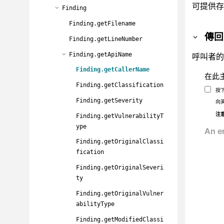
可提供存
Finding
Finding.getFilename
傳回
Finding.getLineNumber
Finding.getApiName
呼叫者的
Finding.getCallerName
在此
Finding.getClassification
按
Finding.getSeverity
向
注
Finding.getVulnerabilityT
ype
Finding.getOriginalClassi
fication
Finding.getOriginalSeveri
ty
Finding.getOriginalVulner
abilityType
Finding.getModifiedClassi