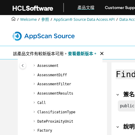
跳转到主要内容
interface (CLI)
產品文檔
Customer Supp
Ounce/Ant 建置工具
Welcome
參照
AppScan® Source
Data Access API
Data A
AppScan® Source
Data Access API
Data Access API 物件模型
使用 Data Access API
Data Access API 類別和方法
該產品文件有較新版本可用。
查看最新版本。
AssessedFile
Assessment
Fin
AssessmentDiff
AssessmentFilter
簽名
AssessmentResults
Call
public
ClassificationType
DateProximityUnit
說明
Factory