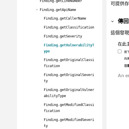
Finding.getLineNumber
可提供存
Finding.getApiName
Finding.getCallerName
傳回
Finding.getClassification
這個發現
Finding.getSeverity
在此
Finding.getVulnerabilityT
ype
按
向
Finding.getOriginalClassi
注
fication
Finding.getOriginalSeveri
ty
Finding.getOriginalVulner
abilityType
Finding.getModifiedClassi
fication
Finding.getModifiedSeveri
ty