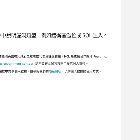
e
中說明漏洞類型，例如緩衝區溢位或 SQL 注入。
聯邦政府之意思或代表其提交資訊。HCL 是透過合作夥伴 Four, Inc.
us-government-contact
. 請不要在此留言方框中提供個人資料。
論框中共享個人數據。請參閱我們的
隱私聲明
，了解個人數據的使用方式。