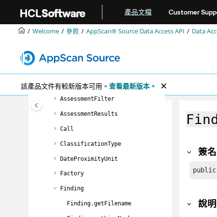
跳转到主要内容
Data Access API 物件模型
產品文檔
Customer Supp
使用 Data Access API
Welcome
參照
AppScan® Source
Data Access API
Data A
Data Access API 類別和方法
AssessedFile
Assessment
AssessmentDiff
該產品文件有較新版本可用。
查看最新版本。
AssessmentFilter
AssessmentResults
Fin
Call
ClassificationType
簽名
DateProximityUnit
public
Factory
Finding
說明
Finding.getFilename