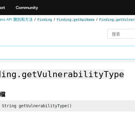
ort
Community
ccess API 類別和方法
Finding
Finding.getApiName
Finding.getVulner
ding.getVulnerabilityType
檔
 String getVulnerabilityType()