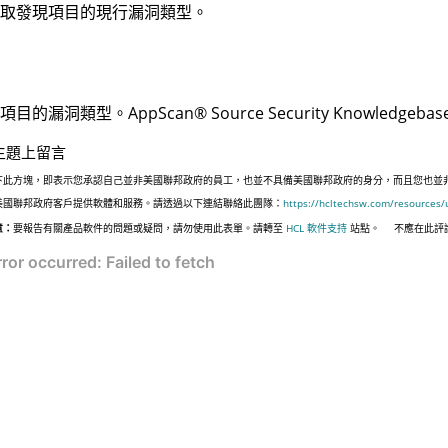
取發現項目的現行漏洞類型。
項目的漏洞類型。
AppScan
®
Source Security Knowledgebas
主題上留言
下此方塊，即表示您承認自己並非美國聯邦政府的員工，也並不具備美國聯邦政府的身分，而且您也並非遵照美國
美國聯邦政府客戶提供軟體和服務。請透過以下連結聯絡此團隊：
https://hcltechsw.com/resources/
意：
要報告有關產品軟件的問題或疑問，請勿使用此表單。請轉至
HCL 軟件支持
站點。
不應在此評