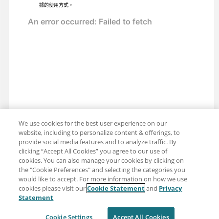
據的使用方式。
We use cookies for the best user experience on our
website, including to personalize content & offerings, to
provide social media features and to analyze traffic. By
clicking “Accept All Cookies” you agree to our use of
cookies. You can also manage your cookies by clicking on
the "Cookie Preferences" and selecting the categories you
would like to accept. For more information on how we use
cookies please visit our
Cookie Statement
and
Privacy
分享：電子郵件
推特
Statement
免責聲明
隱私
使用條款
Cookie Settings
Accept All Cookies