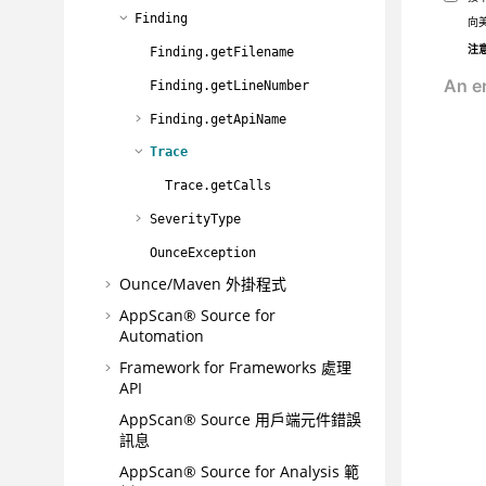
Finding
向
注
Finding.getFilename
Finding.getLineNumber
Finding.getApiName
Trace
Trace.getCalls
SeverityType
OunceException
Ounce/Maven 外掛程式
AppScan® Source for
Automation
Framework for Frameworks 處理
API
AppScan® Source
用戶端元件錯誤
訊息
AppScan® Source for Analysis
範