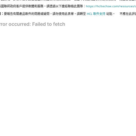
美國聯邦政府客戶提供軟體和服務。請透過以下連結聯絡此團隊：
https://hcltechsw.com/resources/
意：
要報告有關產品軟件的問題或疑問，請勿使用此表單。請轉至
HCL 軟件支持
站點。
不應在此評