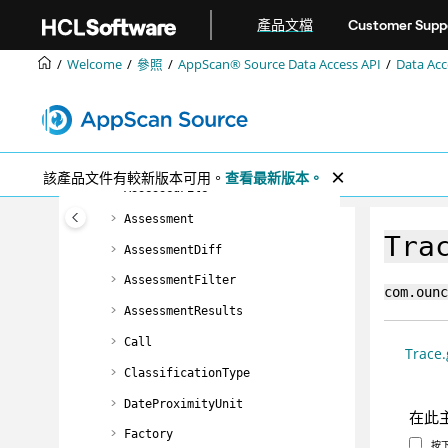
跳转到主要内容
interface (CLI)
產品文檔
Customer Supp
Ounce/Ant 建置工具
Welcome
參照
AppScan® Source
Data Access API
Data A
AppScan® Source
Data Access API
Data Access API 物件模型
使用 Data Access API
Data Access API 類別和方法
該產品文件有較新版本可用。
查看最新版本。
AssessedFile
Assessment
Tra
AssessmentDiff
AssessmentFilter
com.ounc
AssessmentResults
Call
Trace.
ClassificationType
DateProximityUnit
在此
Factory
按