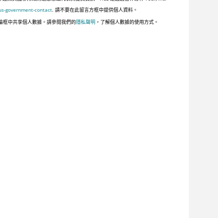
us-government-contact
. 請不要在此留言方框中提供個人資料。
論框中共享個人數據。請參閱我們的
隱私聲明
，了解個人數據的使用方式。