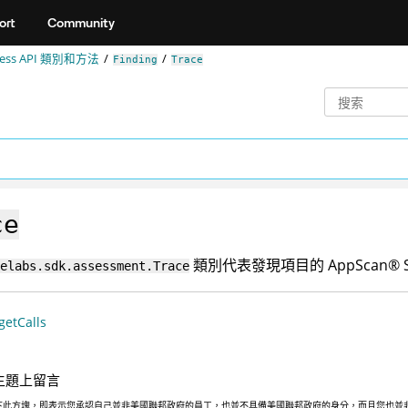
ort
Community
ccess API 類別和方法
Finding
Trace
ce
類別代表發現項目的
AppScan
®
S
elabs.sdk.assessment.Trace
getCalls
主題上留言
下此方塊，即表示您承認自己並非美國聯邦政府的員工，也並不具備美國聯邦政府的身分，而且您也並非遵照美國