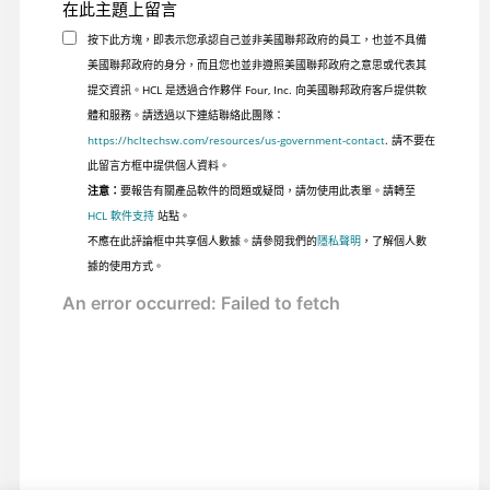
在此主題上留言
按下此方塊，即表示您承認自己並非美國聯邦政府的員工，也並不具備
美國聯邦政府的身分，而且您也並非遵照美國聯邦政府之意思或代表其
提交資訊。HCL 是透過合作夥伴 Four, Inc. 向美國聯邦政府客戶提供軟
體和服務。請透過以下連結聯絡此團隊：
https://hcltechsw.com/resources/us-government-contact
. 請不要在
此留言方框中提供個人資料。
注意：
要報告有關產品軟件的問題或疑問，請勿使用此表單。請轉至
HCL 軟件支持
站點。
不應在此評論框中共享個人數據。請參閱我們的
隱私聲明
，了解個人數
據的使用方式。