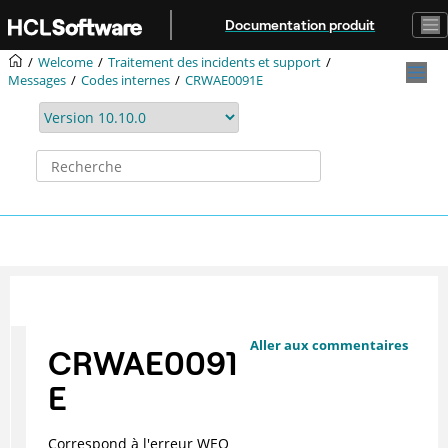
Aller au contenu principal
Documentation produit
Welcome
Traitement des incidents et support
Messages
Codes internes
CRWAE0091E
Aller aux commentaires
CRWAE0091
E
Correspond à l'erreur WEO