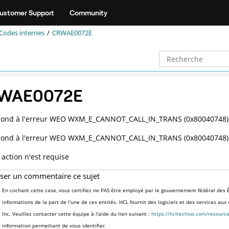
ustomer Support
Community
Codes internes
CRWAE0072E
WAE0072E
pond à l'erreur WEO WXM_E_CANNOT_CALL_IN_TRANS (0x80040748)
pond à l'erreur WEO WXM_E_CANNOT_CALL_IN_TRANS (0x80040748)
action n'est requise
sser un commentaire ce sujet
En cochant cette case, vous certifiez ne PAS être employé par le gouvernement fédéral des É
informations de la part de l'une de ces entités. HCL fournit des logiciels et des services au
Inc. Veuillez contacter cette équipe à l'aide du lien suivant :
https://hcltechsw.com/resourc
information permettant de vous identifier.