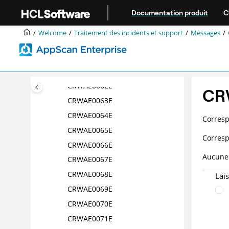
Aller au contenu principal
CRWAE0057E
Documentation produit
C
CRWAE0058E
Welcome
Traitement des incidents et support
Messages
CRWAE0059E
CRWAE0060E
CRWAE0061E
CRWAE0062E
CR
CRWAE0063E
CRWAE0064E
Corres
CRWAE0065E
Corres
CRWAE0066E
Aucune 
CRWAE0067E
CRWAE0068E
Lai
CRWAE0069E
CRWAE0070E
CRWAE0071E