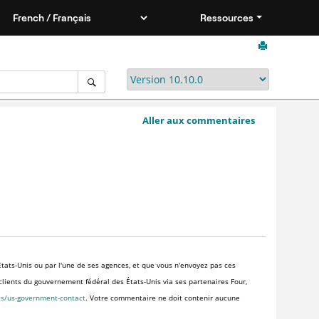
Ressources
Aller aux commentaires
tats-Unis ou par l'une de ses agences, et que vous n'envoyez pas ces
x clients du gouvernement fédéral des États-Unis via ses partenaires Four,
es/us-government-contact
. Votre commentaire ne doit contenir aucune