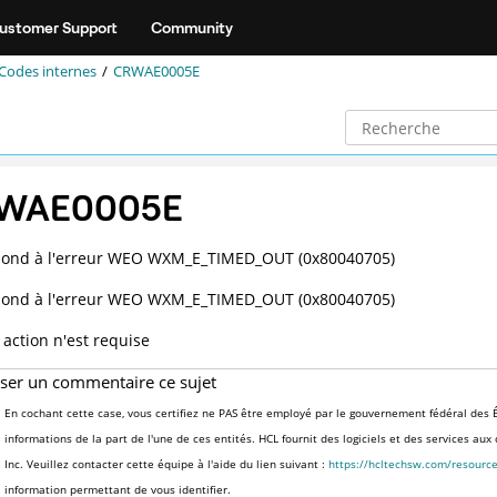
ustomer Support
Community
Codes internes
CRWAE0005E
WAE0005E
pond à l'erreur WEO WXM_E_TIMED_OUT (0x80040705)
pond à l'erreur WEO WXM_E_TIMED_OUT (0x80040705)
action n'est requise
sser un commentaire ce sujet
En cochant cette case, vous certifiez ne PAS être employé par le gouvernement fédéral des É
informations de la part de l'une de ces entités. HCL fournit des logiciels et des services au
Inc. Veuillez contacter cette équipe à l'aide du lien suivant :
https://hcltechsw.com/resourc
information permettant de vous identifier.