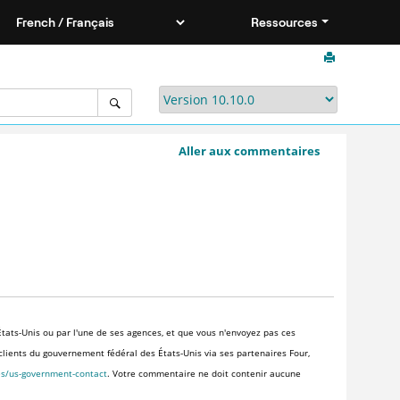
Ressources
Aller aux commentaires
tats-Unis ou par l'une de ses agences, et que vous n'envoyez pas ces
x clients du gouvernement fédéral des États-Unis via ses partenaires Four,
es/us-government-contact
. Votre commentaire ne doit contenir aucune