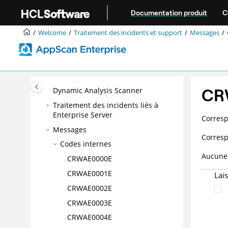
Gestion des risques d'application
Aller au contenu principal
Documentation produit
C
Traitement des incidents et support
Identification et résolution des
Welcome
Traitement des incidents et support
Messages
problèmes
Modèle : Contacter le service de
support HCL®.
Traitement des incidents liés à
CR
Dynamic Analysis Scanner
Traitement des incidents liés à
Enterprise Server
Corres
Messages
Corres
Codes internes
Aucune 
CRWAE0000E
CRWAE0001E
Lai
CRWAE0002E
CRWAE0003E
CRWAE0004E