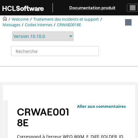
Aller au contenu principal
Documentation produit
Welcome
Traitement des incidents et support
Messages
Codes internes
CRWAE0018E
Aller aux commentaires
CRWAE001
8E
Correspond à l'erreur WEO WXM_E_DIFF_FOLDER_ID