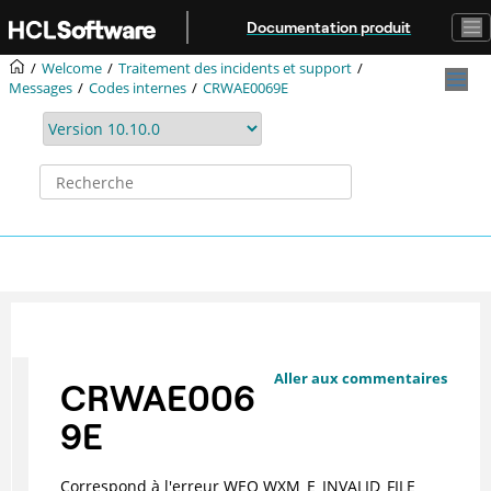
Aller au contenu principal
Documentation produit
Welcome
Traitement des incidents et support
Messages
Codes internes
CRWAE0069E
Aller aux commentaires
CRWAE006
9E
Correspond à l'erreur WEO WXM_E_INVALID_FILE