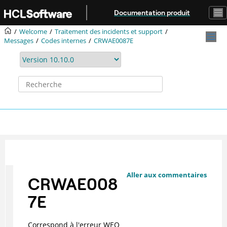
Aller au contenu principal
Documentation produit
Welcome
Traitement des incidents et support
Messages
Codes internes
CRWAE0087E
Aller aux commentaires
CRWAE008
7E
Correspond à l'erreur WEO