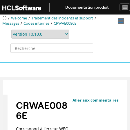
Aller au contenu principal
Documentation produit
Welcome
Traitement des incidents et support
Messages
Codes internes
CRWAE0086E
Aller aux commentaires
CRWAE008
6E
Correspond à l'erreur WEO