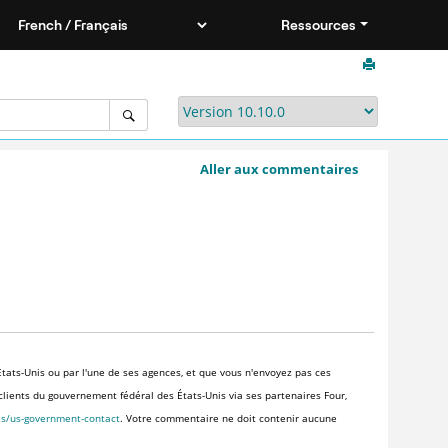
Ressources
Aller aux commentaires
tats-Unis ou par l'une de ses agences, et que vous n'envoyez pas ces
x clients du gouvernement fédéral des États-Unis via ses partenaires Four,
es/us-government-contact
. Votre commentaire ne doit contenir aucune