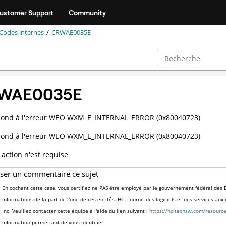
ustomer Support
Community
Codes internes
CRWAE0035E
WAE0035E
pond à l'erreur WEO WXM_E_INTERNAL_ERROR (0x80040723)
pond à l'erreur WEO WXM_E_INTERNAL_ERROR (0x80040723)
action n'est requise
sser un commentaire ce sujet
En cochant cette case, vous certifiez ne PAS être employé par le gouvernement fédéral des É
informations de la part de l'une de ces entités. HCL fournit des logiciels et des services au
Inc. Veuillez contacter cette équipe à l'aide du lien suivant :
https://hcltechsw.com/resourc
information permettant de vous identifier.