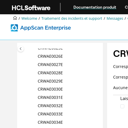
Aller au contenu principal
CRWAE0020E
Documentation produit
C
CRWAE0021E
Welcome
Traitement des incidents et support
Messages
CRWAE0022E
CRWAE0023E
CRWAE0024E
CRWAE0025E
CR
CRWAE0026E
CRWAE0027E
Corres
CRWAE0028E
Corres
CRWAE0029E
Aucune 
CRWAE0030E
CRWAE0031E
Lai
CRWAE0032E
CRWAE0033E
CRWAE0034E