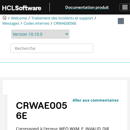
Aller au contenu principal
Documentation produit
Welcome
Traitement des incidents et support
Messages
Codes internes
CRWAE0056E
Aller aux commentaires
CRWAE005
6E
Correspond à l'erreur WEO WXM_E_INVALID_DIR