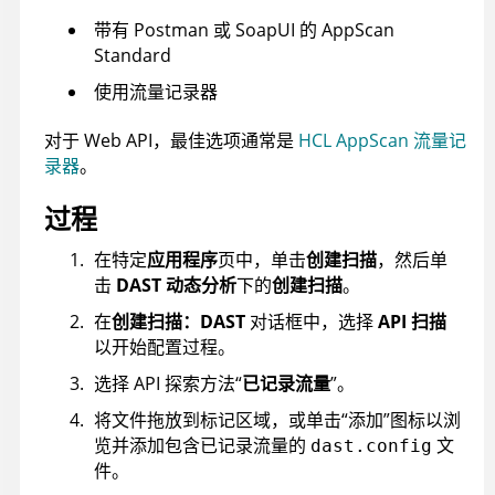
带有 Postman 或 SoapUI 的 AppScan
Standard
使用流量记录器
对于 Web API，最佳选项通常是
HCL AppScan 流量记
录器
。
过程
在特定
应用程序
页中，单击
创建扫描
，然后单
击
DAST 动态分析
下的
创建扫描
。
在
创建扫描：DAST
对话框中，选择
API 扫描
以开始配置过程。
选择 API 探索方法“
已记录流量
”。
将文件拖放到标记区域，或单击“添加”图标以浏
览并添加包含已记录流量的
文
dast.config
件。