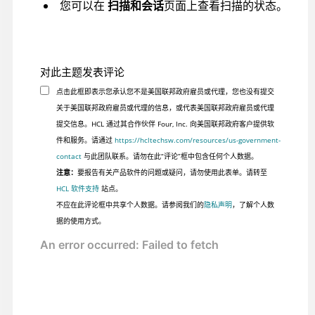
您可以在
扫描和会话
页面上查看扫描的状态。
对此主题发表评论
点击此框即表示您承认您不是美国联邦政府雇员或代理，您也没有提交
关于美国联邦政府雇员或代理的信息，或代表美国联邦政府雇员或代理
提交信息。HCL 通过其合作伙伴 Four, Inc. 向美国联邦政府客户提供软
件和服务。请通过
https://hcltechsw.com/resources/us-government-
contact
与此团队联系。请勿在此“评论”框中包含任何个人数据。
注意：
要报告有关产品软件的问题或疑问，请勿使用此表单。请转至
HCL 软件支持
站点。
不应在此评论框中共享个人数据。请参阅我们的
隐私声明
，了解个人数
据的使用方式。